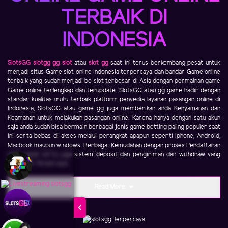
TERBAIK DI
INDONESIA
SlotsGG
slotgg
gg slot
atau
slot gg
saat ini terus berkembang pesat untuk
menjadi situs Game slot online indonesia terpercaya dan bandar Game online
terbaik yang sudah menjadi bo slot terbesar di Asia dengan permainan game
Game online terlengkap dan terupdate. SlotsGG atau gg game hadir dengan
standar kualitas mutu terbaik platform penyedia layanan pasangan online di
Indonesia, SlotsGG atau game gg juga memberikan anda Kenyamanan dan
Keamanan untuk melakukan pasangan online. Karena hanya dengan satu akun
saja anda sudah bisa bermain berbagai jenis game betting paling populer saat
ini serta bebas di akses melalui perangkat apapun seperti Iphone, Android,
Macbook maupun windows. Berbagai Kemudahan dengan proses Pendaftaran
yang cepat serta juga sistem deposit dan pengiriman dan withdraw yang
Aman dan Terpercaya.
Read More