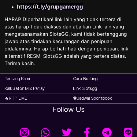
https://t.ly/grupgamergg
HARAP Diperhatikan! link lain yang tidak tertera di
atas harap tidak diakses dan abaikan Link lain yang
mengatasnamakan SlotsGG, kami tidak bertanggung
jawab atas tindakan kecurangan dan penipuan
didalamnya. Harap berhati-hati dengan penipuan. link
alternatif RESMI SlotsGG adalah yang tertera diatas.
Terima kasih.
Tentang Kami
Cara Betting
Kalkulator Mix Parlay
Link Slotsgg
🔥RTP LIVE
⚽️Jadwal Sportbook
Follow Us